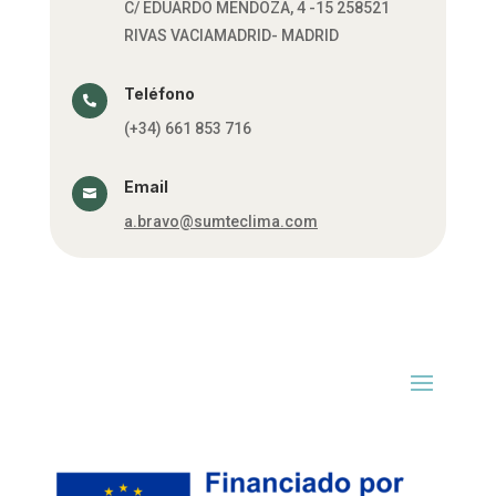
C/ EDUARDO MENDOZA, 4 -15
258521
RIVAS VACIAMADRID- MADRID
Teléfono

(+34)
661 853 716
Email

a.bravo@sumteclima.com