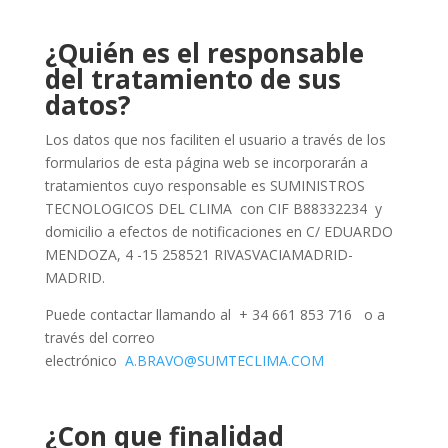
¿Quién es el responsable
del tratamiento de sus
datos?
Los datos que nos faciliten el usuario a través de los
formularios de esta página web se incorporarán a
tratamientos cuyo responsable es
SUMINISTROS
TECNOLOGICOS DEL CLIMA
con CIF
B883322
34
y
domicilio a efectos de notificaciones en
C/ EDUARDO
MENDOZA, 4 -15
258521 RIVASVACIAMADRID-
MADRID
.
Puede contactar llamando al
+ 34
661 853 716
o a
través del correo
electrónico
A.BRAVO@SUMTECLIMA.COM
¿Con que finalidad